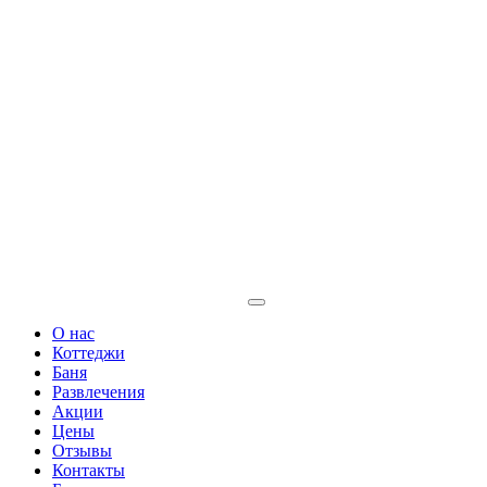
+7 931 357 41 09 (мегафон)
+7 901 320 16 99 (мтс)
albert@pravdino.ru
Забронировать
О нас
Коттеджи
Баня
Развлечения
Акции
Цены
Отзывы
Контакты