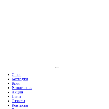
+7 931 357 41 09 (мегафон)
+7 901 320 16 99 (мтс)
albert@pravdino.ru
Забронировать
О нас
Коттеджи
Баня
Развлечения
Акции
Цены
Отзывы
Контакты