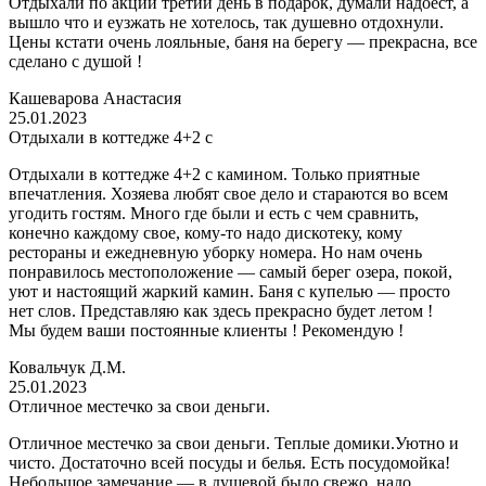
Отдыхали по акции третий день в подарок, думали надоест, а
вышло что и еузжать не хотелось, так душевно отдохнули.
Цены кстати очень лояльные, баня на берегу — прекрасна, все
сделано с душой !
Кашеварова Анастасия
25.01.2023
Отдыхали в коттедже 4+2 с
Отдыхали в коттедже 4+2 с камином. Только приятные
впечатления. Хозяева любят свое дело и стараются во всем
угодить гостям. Много где были и есть с чем сравнить,
конечно каждому свое, кому-то надо дискотеку, кому
рестораны и ежедневную уборку номера. Но нам очень
понравилось местоположение — самый берег озера, покой,
уют и настоящий жаркий камин. Баня с купелью — просто
нет слов. Представляю как здесь прекрасно будет летом !
Мы будем ваши постоянные клиенты ! Рекомендую !
Ковальчук Д.М.
25.01.2023
Отличное местечко за свои деньги.
Отличное местечко за свои деньги. Теплые домики.Уютно и
чисто. Достаточно всей посуды и белья. Есть посудомойка!
Небольшое замечание — в душевой было свежо, надо