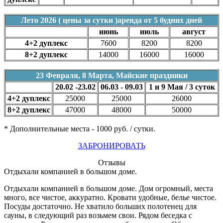
Лето 2026 ( цены за сутки )аренда от 5 будних дней
июнь
июль
август
4+2 дуплекс
7600
8200
8200
8+2 дуплекс
14000
16000
16000
23 Февраля, 8 Марта, Майские праздники
20.02 -23.02
06.03 - 09.03
1 и 9 Мая / 3 суток
4+2 дуплекс
25000
25000
26000
8+2 дуплекс
47000
48000
50000
* Дополнительные места - 1000 руб. / сутки.
ЗАБРОНИРОВАТЬ
Отзывы
Отдыхали компанией в большом доме.
Отдыхали компанией в большом доме. Дом огромный, места
много, все чистое, аккуратно. Кровати удобные, белье чистое.
Посуды достаточно. Не хватило больших полотенец для
сауны, в следующий раз возьмем свои. Рядом беседка с