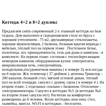
Коттедж 4+2 и 8+2 дуплекс
Предлагаем снять современный 2-х этажный коттедж на базе
отдыха. Дом выполнен в скандинавском стиле из бруса с
хорошим утеплением - 75 м2, двухкамерные стеклопакеты,
хорошая звукоизоляция, 2 балкона, большая крытая веранда с
мебелью, теплый пол на первом этаже . Постельное белье,
полотенца, хоз. принадлежности, гель для душа и шампунь - в
комплекте. На первом этаже: гостиная с теплосберегающим
немецким камином, оборудованная кухня: электроплита,
микроволновая печь, электрочайник,
холодильник,посудомоечная машина ( в номере 3), вся посуда
на 6 персон. Ж/к телевизор ( 37 дюймов ), антенна Триколор –
200 каналов, большой стол, мягкий угловой диван, теплый
пол на всей площади, санузел с душем, сауна ( в номере 4 ). На
втором этаже: 2 отдельных спальни с балконом. Отопление -
электроконвекторы. Санузел в коттедже №3. (в коттедже №4
на втором этаже санузла нет). Расчитан на комфортное
размещение до 6 человек. Возле коттеджа своя зона: стол,
скамейка, мангал. WI-FI в коттеджах - бесплатно.