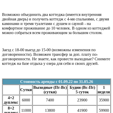
Возможно объединить два коттеджа (имеется внутренняя
двойная дверь) и получить коттедж с 4-мя спальнями, с двумя
каминами и тремя туалетами с душем и сауной - на
комфортное проживание до 10 человек. В одном из коттеджей
можно собраться всем проживающим за большим столом.
Заезд с 18-00 выезд до 15-00 (возможны изменения по
договоренности). Возможен трансфер за доп. плату по-
договоренности. Не знаете, как провести выходные? Снимите
коттедж на базе отдыха у озера для себя и своих друзей.
Стоимость аренды с 01.09.22 по 31.05.26
Выходные (Пт-Вс)
Будни (Вс-Пт)
1
Сутки
(сутки)
5 суток
неделя
4+2
6000
7400
23900
35900
дуплекс
8+2
11000
13800
41900
59900
дуплекс